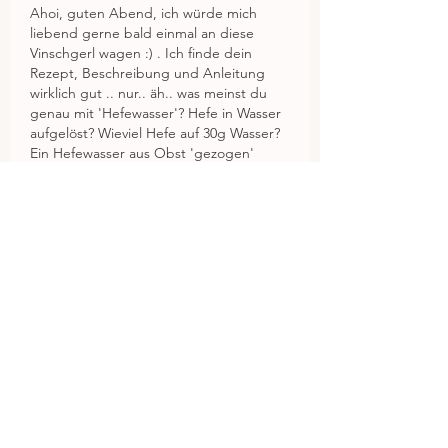
Ahoi, guten Abend, ich würde mich 
liebend gerne bald einmal an diese 
Vinschgerl wagen :) . Ich finde dein 
Rezept, Beschreibung und Anleitung 
wirklich gut .. nur.. äh.. was meinst du 
genau mit 'Hefewasser'? Hefe in Wasser 
aufgelöst? Wieviel Hefe auf 30g Wasser? 
Ein Hefewasser aus Obst 'gezogen' 
möchte ich mir mit meiner 
Fructosemalabsorption nicht erlauben... 
Gefällt mir
Antworten
Alexandra Wojna
05. Feb. 2023
Antwort an
Stephanie Horn
Liebe Stephanie, wenn dein 
Sauerteig aktiv ist, kannst du einfach 
Wasser verwenden. Diese 
Vorgangsweise stammt noch aus 
Zeiten, wo ich geglaubt habe, dass 
mein Sauerteig andernfalls zu 