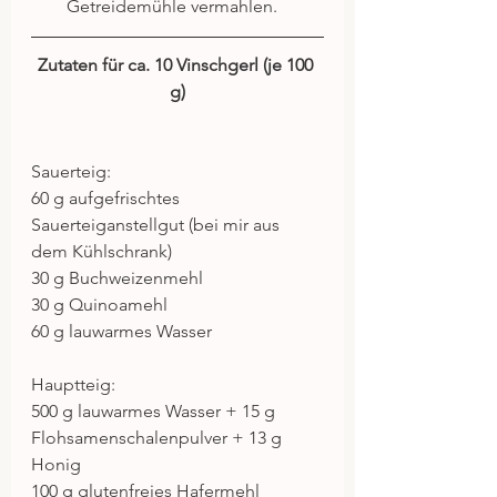
Getreidemühle vermahlen. 
Zutaten für ca. 10 Vinschgerl (je 100 
g)
Sauerteig:
60 g aufgefrischtes 
Sauerteiganstellgut (bei mir aus 
dem Kühlschrank)
30 g Buchweizenmehl
30 g Quinoamehl
60 g lauwarmes Wasser
Hauptteig:
500 g lauwarmes Wasser + 15 g 
Flohsamenschalenpulver + 13 g 
Honig
100 g glutenfreies Hafermehl