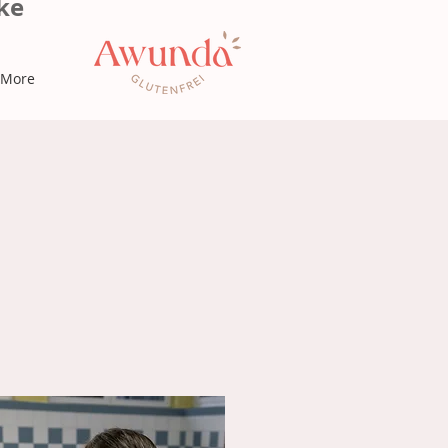
ke
More