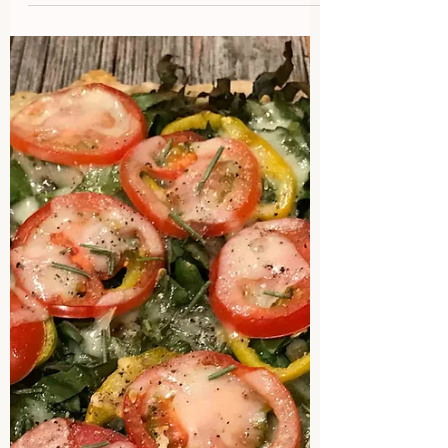
Topfenknödel mit Mohn | ein
glutenfreier Mehlspeisentraum
Ich bin mal wieder beim Thema Mehlspeise.
Obst- und Topfenknödel von meiner Mama hab
ich als Kind abgöttisch geliebt. Dazu wollte
ich...