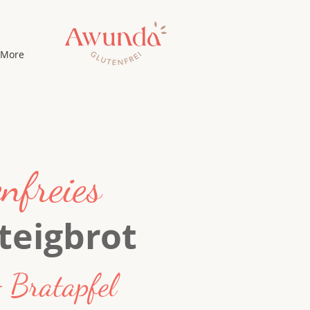
More
nfreies
teigbrot
 Bratapfel