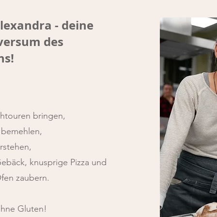
Alexandra - deine
versum des
ns!
htouren bringen,
t bemehlen,
erstehen,
Gebäck, knusprige Pizza und
Ofen zaubern.
ohne Gluten!