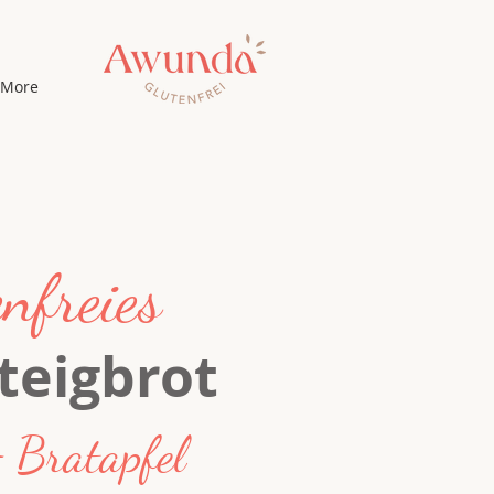
More
nfreies
teigbrot
 Bratapfel