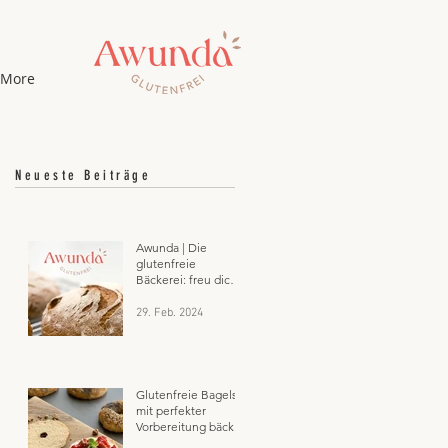
More
Neueste Beiträge
Awunda | Die
glutenfreie
Bäckerei: freu dich
auf Glutenfrei aus
Salzburg
29. Feb. 2024
Glutenfreie Bagels:
mit perfekter
Vorbereitung bäckst
du sie dir frisch zum