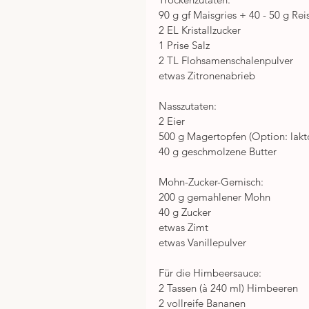
90 g gf Maisgries + 40 - 50 g Rei
2 EL Kristallzucker
1 Prise Salz
2 TL Flohsamenschalenpulver
etwas Zitronenabrieb
Nasszutaten:
2 Eier
500 g Magertopfen (Option: lakto
40 g geschmolzene Butter
Mohn-Zucker-Gemisch:
200 g gemahlener Mohn
40 g Zucker
etwas Zimt
etwas Vanillepulver
Für die Himbeersauce:
2 Tassen (à 240 ml) Himbeeren
2 vollreife Bananen