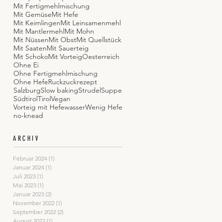
Mit Fertigmehlmischung
Mit Gemüse
Mit Hefe
Mit Keimlingen
Mit Leinsamenmehl
Mit Mantlermehl
Mit Mohn
Mit Nüssen
Mit Obst
Mit Quellstück
Mit Saaten
Mit Sauerteig
Mit Schoko
Mit Vorteig
Oesterreich
Ohne Ei
Ohne Fertigmehlmischung
Ohne Hefe
Ruckzuckrezept
Salzburg
Slow baking
Strudel
Suppe
Südtirol
Tirol
Vegan
Vorteig mit Hefewasser
Wenig Hefe
no-knead
ARCHIV
Februar 2024
(1)
1 Beitrag
Januar 2024
(1)
1 Beitrag
Juli 2023
(1)
1 Beitrag
Mai 2023
(1)
1 Beitrag
Januar 2023
(2)
2 Beiträge
November 2022
(1)
1 Beitrag
September 2022
(2)
2 Beiträge
August 2022
(1)
1 Beitrag