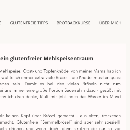
E
GLUTENFREIE TIPPS
BROTBACKKURSE
ÜBER MICH
ein glutenfreier Mehlspeisentraum
Mehlspeise. Obst- und Topfenknödel von meiner Mama hab ich 
 wollte ich immer extra viele Brösel - die Knödel mussten quasi 
aben sein. Damit es bei den vielen Bröseln nicht zum 
ei uns immer eine große Portion Sauerrahm dazu - gesüßt mit 
n ich dran denke, läuft mir jetzt noch das Wasser im Mund 
mir keinen Kopf über Brösel gemacht - aus alten, trockenen 
acht. Glutenfreie "Semmelbrösel" sind aber sehr speziell! 
eln drinnen und wenn doch, dann strotzen sie nur so vor 