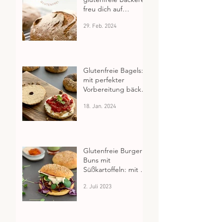
freu dich auf
Glutenfrei aus
29. Feb. 2024
Salzburg
Glutenfreie Bagels:
mit perfekter
Vorbereitung bäckst
du sie dir frisch zum
18. Jan. 2024
Frühstück
Glutenfreie Burger
Buns mit
Süßkartoffeln: mit 5
genialen Tricks aus
2. Juli 2023
dem glutenfreien
Backuniversum