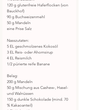
120 g glutenfreie Haferflocken (von 
Bauckhof)
90 g Buchweizenmehl
50 g Mandeln
eine Prise Salz
Nasszutaten:
5 EL geschmolzenes Kokosöl
3 EL Reis- oder Ahornsirup
4 EL Reismilch
1/2 pürierte reife Banane
Belag:
200 g Mandeln
50 g Mischung aus Cashew-, Hasel- 
und Walnüssen
150 g dunkle Schokolade (mind. 70 
% Kakaoanteil)