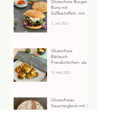
Glutenfreie Burger
Buns mit
Süßkartoffeln: mit 5
genialen Tricks aus
2. Juli 2023
dem glutenfreien
Backuniversum
Glutenfreie
Bärlauch-
Franzbrötchen: das
perfekte Fingerfood
13. Mai 2023
für jeden Anlass
Glutenfreies
Sauerteigbrot mit 3
genialen Zutaten aus
Keimlingen
26. Jan. 2023