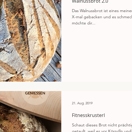
Walnussbrot 2.0
Das Walnussbrot ist eines meine
X-mal gebacken und es schmeckt
möchte dir...
21. Aug. 2019
Fitnesskrusterl
Schaut dieses Brot nicht prächti
getauft, weil es vor Körndln und