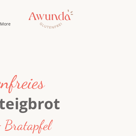
More
nfreies
teigbrot
 Bratapfel