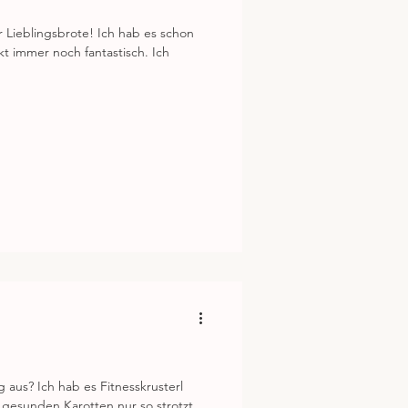
r Lieblingsbrote! Ich hab es schon
 immer noch fantastisch. Ich
g aus? Ich hab es Fitnesskrusterl
 gesunden Karotten nur so strotzt.