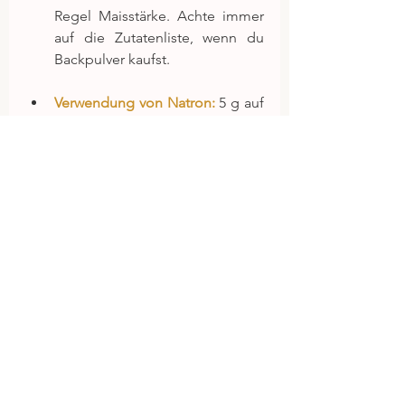
Regel Maisstärke. Achte immer 
auf die Zutatenliste, wenn du 
Backpulver kaufst.
Verwendung von Natron:
 5 g auf 
500 g Mehl. Das reine Natron 
enthält weder Säuerungsmittel 
noch Trennmittel. Damit Natron 
als Lockerungsmittel wirken 
kann, muss dem Teig Säure 
zugesetzt werden. 6 EL Essig (ich 
verwende Apfelessig) oder 
Zitronensaft sind das Maß für 
500 g Mehl. Für den Fall, dass 
du in deinem Rezept andere 
säurehaltige Zutaten wie 
Joghurt, Buttermilch oder 
Fruchtmuse verwendest, kannst 