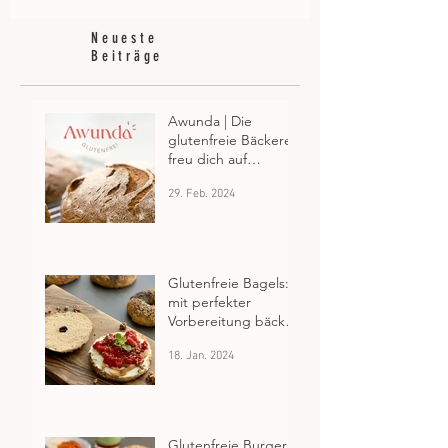
Neueste
Beiträge
Awunda | Die
glutenfreie Bäckerei:
freu dich auf
Glutenfrei aus
29. Feb. 2024
Salzburg
Glutenfreie Bagels:
mit perfekter
Vorbereitung bäckst
du sie dir frisch zum
18. Jan. 2024
Frühstück
Glutenfreie Burger