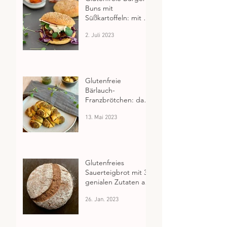
Buns mit
Süßkartoffeln: mit 5
genialen Tricks aus
2. Juli 2023
dem glutenfreien
Backuniversum
Glutenfreie
Bärlauch-
Franzbrötchen: das
perfekte Fingerfood
13. Mai 2023
für jeden Anlass
Glutenfreies
Sauerteigbrot mit 3
genialen Zutaten aus
Keimlingen
26. Jan. 2023