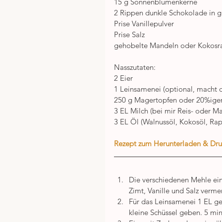
15 g Sonnenblumenkerne
2 Rippen dunkle Schokolade in 
Prise Vanillepulver
Prise Salz
gehobelte Mandeln oder Kokosra
Nasszutaten:
2 Eier
1 Leinsamenei (optional, macht di
250 g Magertopfen oder 20%iger 
3 EL Milch (bei mir Reis- oder M
3 EL Öl (Walnussöl, Kokosöl, Rap
Rezept zum Herunterladen & Dr
Die verschiedenen Mehle ei
Zimt, Vanille und Salz verme
Für das Leinsamenei 1 EL g
kleine Schüssel geben. 5 min