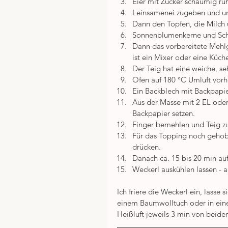
Eier mit Zucker schaumig rüh
Leinsamenei zugeben und unt
Dann den Topfen, die Milch 
Sonnenblumenkerne und Sch
Dann das vorbereitete Mehlg
ist ein Mixer oder eine Küch
Der Teig hat eine weiche, seh
Ofen auf 180 °C Umluft vorhe
Ein Backblech mit Backpapie
Aus der Masse mit 2 EL oder 
Backpapier setzen.  
Finger bemehlen und Teig z
Für das Topping noch gehobe
drücken.  
Danach ca. 15 bis 20 min auf
Weckerl auskühlen lassen - 
Ich friere die Weckerl ein, lass
einem Baumwolltuch oder in einem
Heißluft jeweils 3 min von beide