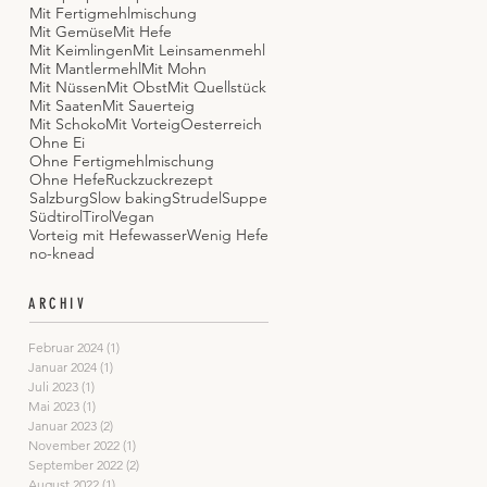
Mit Fertigmehlmischung
Mit Gemüse
Mit Hefe
Mit Keimlingen
Mit Leinsamenmehl
Mit Mantlermehl
Mit Mohn
Mit Nüssen
Mit Obst
Mit Quellstück
Mit Saaten
Mit Sauerteig
Mit Schoko
Mit Vorteig
Oesterreich
Ohne Ei
Ohne Fertigmehlmischung
Ohne Hefe
Ruckzuckrezept
Salzburg
Slow baking
Strudel
Suppe
Südtirol
Tirol
Vegan
Vorteig mit Hefewasser
Wenig Hefe
no-knead
ARCHIV
Februar 2024
(1)
1 Beitrag
Januar 2024
(1)
1 Beitrag
Juli 2023
(1)
1 Beitrag
Mai 2023
(1)
1 Beitrag
Januar 2023
(2)
2 Beiträge
November 2022
(1)
1 Beitrag
September 2022
(2)
2 Beiträge
August 2022
(1)
1 Beitrag