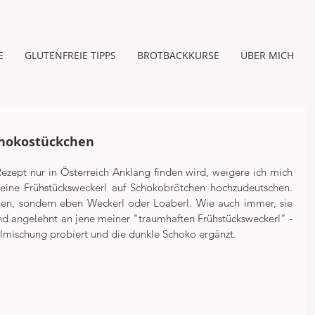
E
GLUTENFREIE TIPPS
BROTBACKKURSE
ÜBER MICH
chokostückchen
Rezept nur in Österreich Anklang finden wird, weigere ich mich 
meine Frühstücksweckerl auf Schokobrötchen hochzudeutschen. 
chen, sondern eben Weckerl oder Loaberl. Wie auch immer, sie 
nd angelehnt an jene meiner "traumhaften Frühstücksweckerl" - 
hlmischung probiert und die dunkle Schoko ergänzt.