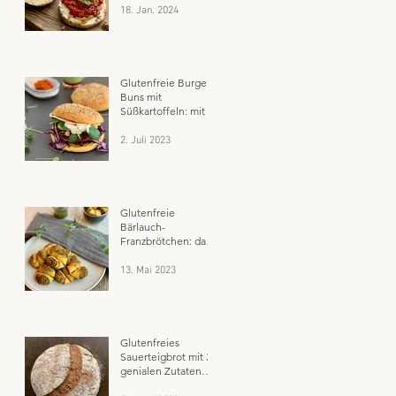
Frühstück
18. Jan. 2024
Glutenfreie Burger
Buns mit
Süßkartoffeln: mit 5
genialen Tricks aus
dem glutenfreien
2. Juli 2023
Backuniversum
Glutenfreie
Bärlauch-
Franzbrötchen: das
perfekte Fingerfood
für jeden Anlass
13. Mai 2023
Glutenfreies
Sauerteigbrot mit 3
genialen Zutaten
aus Keimlingen