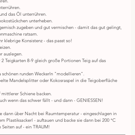
ren.  
errühren.  
und das Öl unterrühren.  
okostückchen unterheben.  
emisch zugeben und gut vermischen - damit das gut gelingt, 
enmaschine ratsam.  
r klebrige Konsistenz - das passt so!  
izen.  
r auslegen.  
2 Teigkarten 8-9 gleich große Portionen Teig auf das 
u schönen runden Weckerln "modellieren".  
lte Mandelsplitter oder Kokosraspel in die Teigoberfläche 
 mittlerer Schiene backen.  
auch wenn das schwer fällt - und dann - GENIESSEN! 
e sie dann über Nacht bei Raumtemperatur - eingeschlagen in 
 Plastiksackerl - auftauen und backe sie dann bei 200 °C 
n Seiten auf - ein TRAUM!