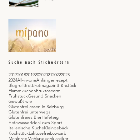
gebacken
Suche nach Stichwörtern
2017
2018
2019
2020
2021
2022
2023
2024
All-in-one
Anfängerrezept
Blogroll
Brot
Brotmagazin
Brühstück
Flammkuchen
Fruktosearm
Frühstück
Gesund Snacken
Gewußt wie
Glutenfrei essen in Salzburg
Glutenfrei unterwegs
Glutenfreies Bier
Hefeteig
Hefewasser
Ideal zum Sport
Italienische Küche
Kleingebäck
Kochstück
Laktosefrei
Lowcarb
Mealprep
Mehlspeisenklassiker