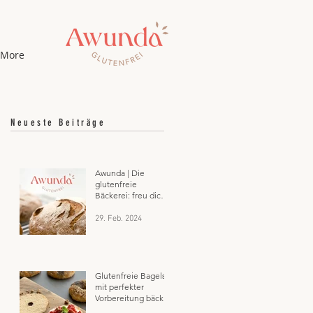
More
Neueste Beiträge
Awunda | Die
glutenfreie
Bäckerei: freu dich
auf Glutenfrei aus
Salzburg
29. Feb. 2024
Glutenfreie Bagels:
mit perfekter
Vorbereitung bäckst
du sie dir frisch zum