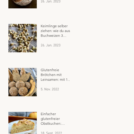
26. Jan. 2023
Keimlinge selber
ziehen: wie du aus
Buchweizen 3
fabelhafte
glutenfreie
26. Jan. 2023
Brotbackzutaten
herstellst
Glutenfreie
Brötchen mit
Leinsamen: mit 1
Schüssel und wenig
Zeitaufwand
5. Nov. 2022
meisterhaft backen
Einfacher
glutenfreier
Obstkuchen:
flaumig, saftig und
super schnell
18. Sept. 2022