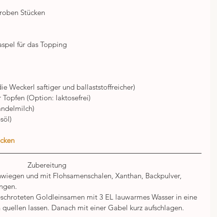
groben Stücken
spel für das Topping
e Weckerl saftiger und ballaststoffreicher)
Topfen (Option: laktosefrei)
andelmilch)
söl)
ucken
Zubereitung 
nwiegen und mit Flohsamenschalen, Xanthan, Backpulver, 
ngen.  
eschroteten Goldleinsamen mit 3 EL lauwarmes Wasser in eine 
 quellen lassen. Danach mit einer Gabel kurz aufschlagen.  